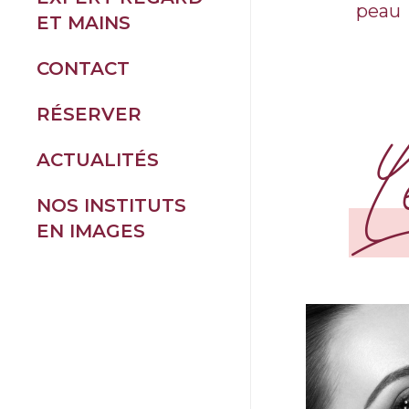
peau
ET MAINS
TOUTES NOS
CONTACT
PRESTATIONS
L
RÉSERVER
BEAUTÉ DU
REGARD
ACTUALITÉS
BEAUTÉ DES
NOS INSTITUTS
MAINS ET DES
EN IMAGES
PIEDS