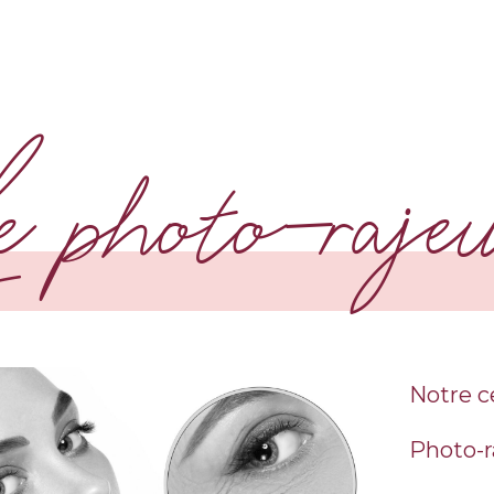
e photo-raje
Notre c
Photo-