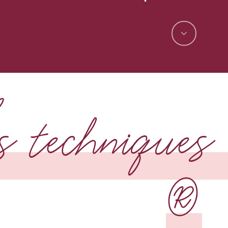
s technique
®