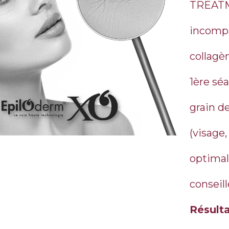
TREATM
incompa
collagèn
1ère séa
grain d
(visage,
optimal
conseill
Résulta