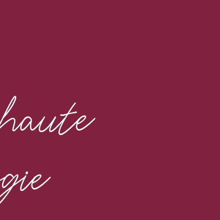
 haute
gie