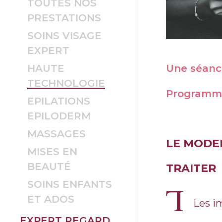
TOUTES NOS
PRESTATIONS
SOINS VISAGE
EXPERT
Une séanc
HAUTE
TECHNOLOGIE
Programm
EPILATIONS
EPILODERM
MASSAGES
LE MODE
MISES EN
BEAUTÉ
TRAITER
SOINS ENFANTS
ET ADOS
Les i
EXPERT REGARD