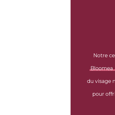
Notre ce
Bloomea
du visage 
pour offr