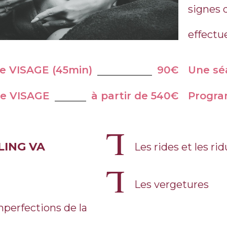
signes d
effectu
e VISAGE (45min)
90€
Une sé
e VISAGE
à partir de 540€
Progr
LING VA
Les rides et les rid
Les vergetures
mperfections de la