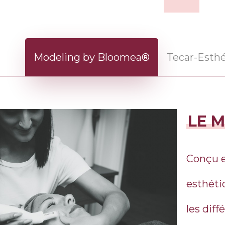
Modeling by Bloomea®
Tecar-Esth
LE 
Conçu e
esthéti
les diff