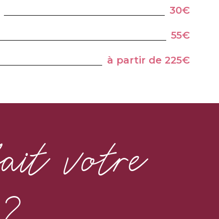
30€
55€
à partir de 225€
it votre
 ?