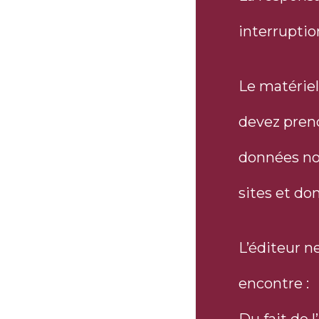
interruptio
Le matériel
devez prend
données not
sites et do
L’éditeur n
encontre :