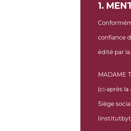
1. MEN
Conformémen
confiance d
édité par la
MADAME TA
(ci-après l
Siège soci
linstitutb