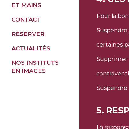
PRESTATIONS
ET MAINS
SOINS VISAGE
Pour la bon
TOUTES NOS
CONTACT
EXPERT
PRESTATIONS
Suspendre, i
HAUTE
RÉSERVER
BEAUTÉ DU
TECHNOLOGIE
certaines p
REGARD
ACTUALITÉS
EPILATIONS
BEAUTÉ DES
Supprimer 
EPILODERM
NOS INSTITUTS
MAINS ET DES
EN IMAGES
MASSAGES
PIEDS
contraventi
MISES EN
Suspendre l
BEAUTÉ
SOINS ENFANTS
5. RES
ET ADOS
La responsa