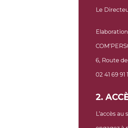
Le Directe
Elaboration
COM’PER
6, Route de
02 41 69 91 
2. ACC
L’accès au 