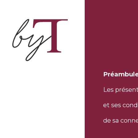
Skip
to
main
content
Préambul
Les présent
et ses condi
de sa conne