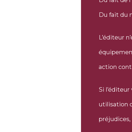
Du fait de l
Du fait du 
L’éditeur n
équipement 
action contr
Si l’éditeur
utilisation
préjudices,