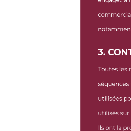
engagez à n
commerciale
notamment l
3. CON
Toutes les 
séquences v
utilisées p
utilisés sur
Ils ont la p